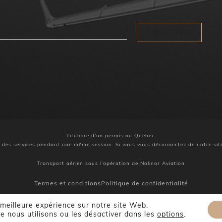
S'INSCRIRE
Titulaire d'un permis au Québec.
z des services pendant une même session. Si vous vous déconnectez de notre site, 
Transport aérien sous l’opération de Nolinor Aviation
Termes et conditions
Politique de confidentialité
 meilleure expérience sur notre site Web.
© Vinci Aviation | All right reserved. Created by
P3F
e nous utilisons ou les désactiver dans les
options
.