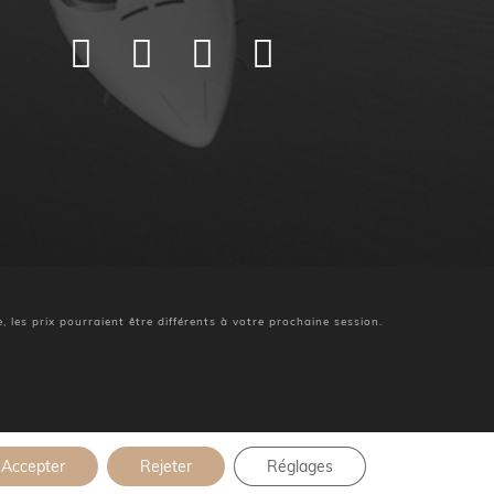
les prix pourraient être différents à votre prochaine session.
Accepter
Rejeter
Réglages